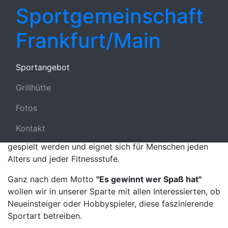
← Zurück zur Übersicht
Sportgemeinschaft
Deutschland e.V.
Frankfurt/Main
Herzlich willkommen in der
Sparte Pickleball
Sportangebot
Pickleball ist ein unterhaltsamer und dynamischer
Grillhütte
Sport, der Elemente aus Tennis, Badminton und
Fotos
Tischtennis kombiniert. Das Spiel wird auf einem
rechteckigen Feld mit einem Netz in der Mitte gespielt.
Kontakt
Es kann sowohl im Einzel- als auch im Doppelmodus
gespielt werden und eignet sich für Menschen jeden
Alters und jeder Fitnessstufe.
Ganz nach dem Motto
"Es gewinnt wer Spaß hat"
wollen wir in unserer Sparte mit allen Interessierten, ob
Neueinsteiger oder Hobbyspieler, diese faszinierende
Sportart betreiben.